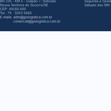
BR 235 - KM 5 - Galpão 7, Sobrado
Segunda a Sexta-
Nossa Senhora do Socorro/SE
Sábado das 08h 
CEP: 49160-000
Tel.: 79 · 3253·5665