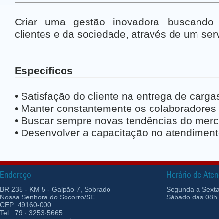
Criar uma gestão inovadora buscando 
clientes e da sociedade, através de um serv
Específicos
• Satisfação do cliente na entrega de carga
• Manter constantemente os colaboradores
• Buscar sempre novas tendências do merc
• Desenvolver a capacitação no atendiment
Endereço
Horário de Ate
BR 235 - KM 5 - Galpão 7, Sobrado
Segunda a Sexta-
Nossa Senhora do Socorro/SE
Sábado das 08h 
CEP: 49160-000
Tel.: 79 · 3253·5665