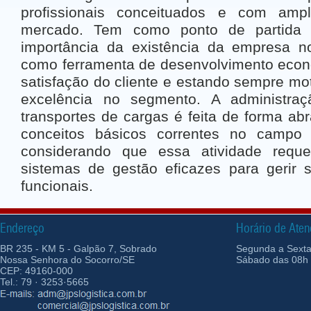
profissionais conceituados e com amp
mercado. Tem como ponto de partida 
importância da existência da empresa no
como ferramenta de desenvolvimento econ
satisfação do cliente e estando sempre mo
excelência no segmento. A administraç
transportes de cargas é feita de forma ab
conceitos básicos correntes no campo 
considerando que essa atividade requ
sistemas de gestão eficazes para gerir 
funcionais.
Endereço
Horário de Ate
BR 235 - KM 5 - Galpão 7, Sobrado
Segunda a Sexta-
Nossa Senhora do Socorro/SE
Sábado das 08h 
CEP: 49160-000
Tel.: 79 · 3253·5665